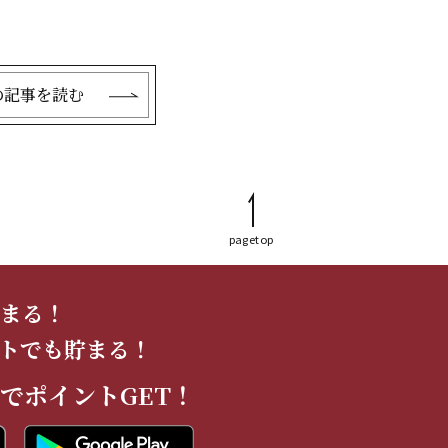
の記事を読む
pagetop
まる！
トでも貯まる！
でポイントGET！