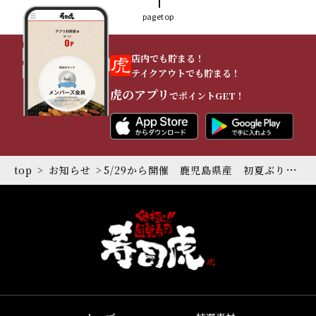
pagetop
店内でも貯まる！
テイクアウトでも貯まる！
虎のアプリ
でポイントGET！
top
お知らせ
5/29から開催 鹿児島県産 初夏ぶりフェア